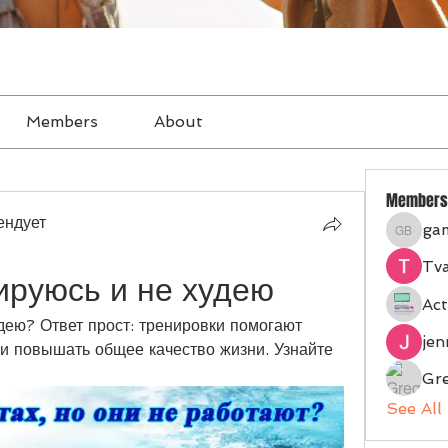
Members
About
Members
ендует
ga
gampan
Tva
ируюсь и не худею
Act
дею? Ответ прост: тренировки помогают 
je
и повышать общее качество жизни. Узнайте 
Gr
See All