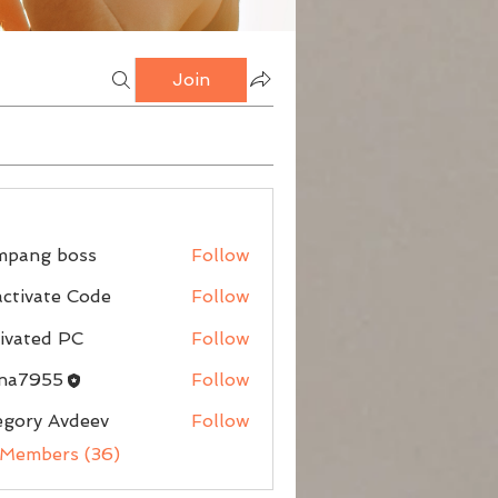
Join
mpang boss
Follow
g boss
ctivate Code
Follow
ivated PC
Follow
nna7955
Follow
egory Avdeev
Follow
 Members (36)