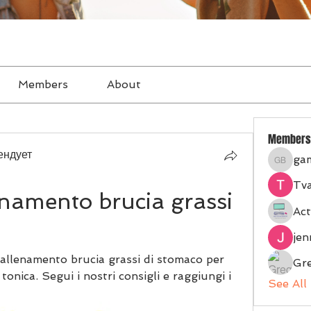
Members
About
Members
ендует
ga
gampan
Tva
enamento brucia grassi 
Act
je
 allenamento brucia grassi di stomaco per 
Gr
onica. Segui i nostri consigli e raggiungi i 
See All