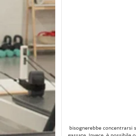
 bisognerebbe concentrarsi su cibi ricchi di proteine, snack e bevande 
gassate. Invece, è possibile 