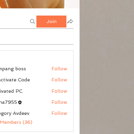
Join
mpang boss
Follow
g boss
ctivate Code
Follow
ivated PC
Follow
nna7955
Follow
egory Avdeev
Follow
 Members (36)