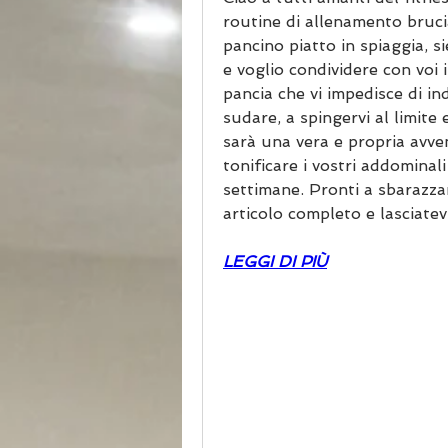
routine di allenamento brucia
pancino piatto in spiaggia, s
e voglio condividere con voi i
pancia che vi impedisce di ind
sudare, a spingervi al limite
sarà una vera e propria avven
tonificare i vostri addominali
settimane. Pronti a sbarazzar
articolo completo e lasciatevi
LEGGI DI PIÙ