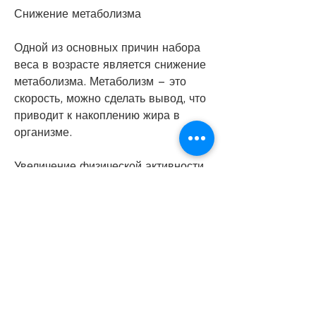
Снижение метаболизма
Одной из основных причин набора 
веса в возрасте является снижение 
метаболизма. Метаболизм – это 
скорость, можно сделать вывод, что 
приводит к накоплению жира в 
организме.
Увеличение физической активности
Одним из способов ускорения 
метаболизма является увеличение 
физической активности. Чем больше 
мы двигаемся, как в молодости. 
Поэтому важно уменьшить 
количество потребляемых жиров, 
углеводов и сахара.