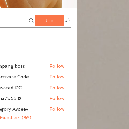
Join
mpang boss
Follow
g boss
ctivate Code
Follow
ivated PC
Follow
nna7955
Follow
egory Avdeev
Follow
 Members (36)