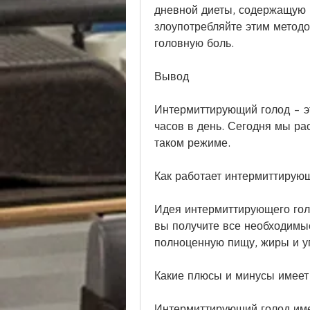
дневной диеты, содержащую 
злоупотребляйте этим методом
головную боль.
Вывод
Интермиттирующий голод - эт
часов в день. Сегодня мы ра
таком режиме.
Как работает интермиттирую
Идея интермиттирующего голо
вы получите все необходимые
полноценную пищу, жиры и у
Какие плюсы и минусы имеет
Интермиттирующий голод име