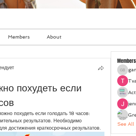
Members
About
Members
ендует
ga
gampan
Tva
но похудеть если 
Act
сов
je
ожно похудеть если голодать 18 часов: 
Gr
лительных результатов. Необходимо 
See All
для достижения краткосрочных результатов.