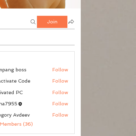
Join
mpang boss
Follow
g boss
ctivate Code
Follow
ivated PC
Follow
nna7955
Follow
egory Avdeev
Follow
 Members (36)