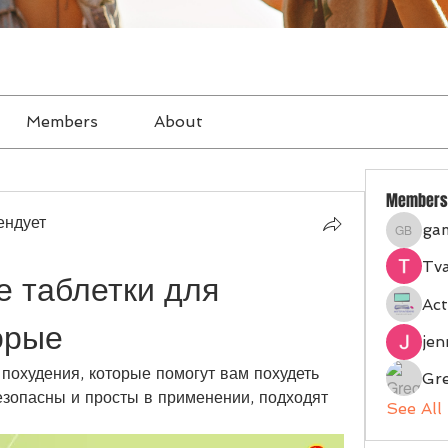
Members
About
Members
ендует
ga
gampan
Tva
таблетки для 
Act
орые
je
охудения, которые помогут вам похудеть 
Gr
зопасны и просты в применении, подходят 
See All