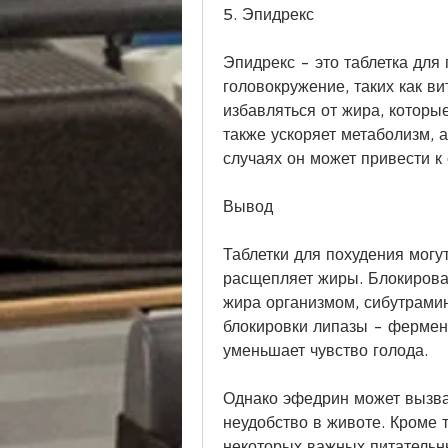
5. Эпидрекс
Эпидрекс - это таблетка для 
головокружение, таких как ви
избавляться от жира, которы
также ускоряет метаболизм, 
случаях он может привести к 
Вывод
Таблетки для похудения могут
расщепляет жиры. Блокирован
жира организмом, сибутрами
блокировки липазы - фермент
уменьшает чувство голода.
Однако эфедрин может вызва
неудобство в животе. Кроме т
некоторых важных питательн