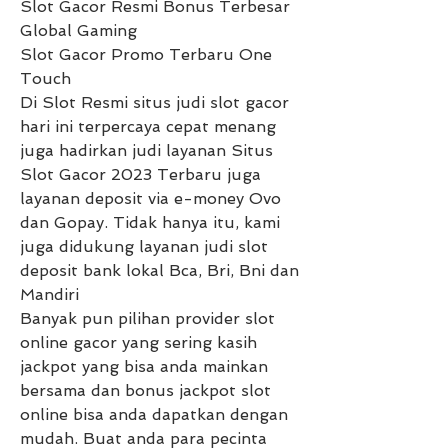
Slot Gacor Resmi Bonus Terbesar 
Global Gaming
Slot Gacor Promo Terbaru One 
Touch
Di Slot Resmi situs judi slot gacor 
hari ini terpercaya cepat menang 
juga hadirkan judi layanan Situs 
Slot Gacor 2023 Terbaru juga 
layanan deposit via e-money Ovo 
dan Gopay. Tidak hanya itu, kami 
juga didukung layanan judi slot 
deposit bank lokal Bca, Bri, Bni dan 
Mandiri
Banyak pun pilihan provider slot 
online gacor yang sering kasih 
jackpot yang bisa anda mainkan 
bersama dan bonus jackpot slot 
online bisa anda dapatkan dengan 
mudah. Buat anda para pecinta 