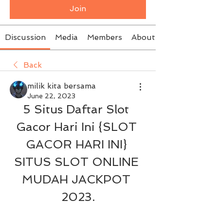
Join
Discussion
Media
Members
About
Back
milik kita bersama
June 22, 2023
5 Situs Daftar Slot 
Gacor Hari Ini {SLOT 
GACOR HARI INI} 
SITUS SLOT ONLINE 
MUDAH JACKPOT 
2023.