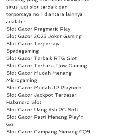
situs judi slot terbaik dan 
terpercaya no 1 diantara lainnya 
adalah :
Slot Gacor Pragmatic Play
Slot Gacor 2023 Joker Gaming
Slot Gacor Terpercaya 
Spadegaming
Slot Gacor Terbaik RTG Slot
Slot Gacor Terbaru Flow Gaming
Slot Gacor Mudah Menang 
Microgaming
Slot Gacor Mudah JP Playtech
Slot Gacor Jackpot Terbesar 
Habanero Slot
Slot Gacor Uang Asli PG Soft
Slot Gacor Pasti Menang Play'n 
Go
Slot Gacor Gampang Menang CQ9