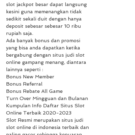
slot jackpot besar dapat langsung 
kesini guna memenangkan tidak 
sedikit sekali duit dengan hanya 
deposit sebesar sebesar 10 ribu 
rupiah saja.
Ada banyak bonus dan promosi 
yang bisa anda dapatkan ketika 
bergabung dengan situs judi slot 
online gampang menang, diantara 
lainnya seperti :
Bonus New Member
Bonus Referral
Bonus Rebate All Game
Turn Over Mingguan dan Bulanan
Kumpulan Info Daftar Situs Slot 
Online Terbaik 2020-2023
Slot Resmi merupakan situs judi 
slot online di indonesia terbaik dan 
paling gacor sehingga kepuasan 