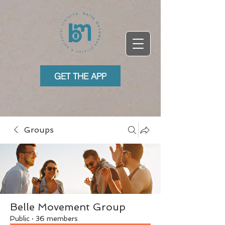
GET THE APP
Groups
Belle Movement Group
Public
·
36 members