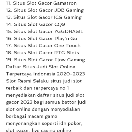
11. Situs Slot Gacor Gamatron
12. Situs Slot Gacor JDB Gaming
13. Situs Slot Gacor ICG Gaming
14. Situs Slot Gacor CQ9
15. Situs Slot Gacor YGGDRASIL
16. Situs Slot Gacor Play'n Go
17. Situs Slot Gacor One Touch
18. Situs Slot Gacor RTG Slots
19. Situs Slot Gacor Flow Gaming
Daftar Situs Judi Slot Online 
Terpercaya Indonesia 2020-2023
Slot Resmi Selaku situs judi slot 
terbaik dan terpercaya no 1 
menyediakan daftar situs judi slot 
gacor 2023 bagi semua bettor judi 
slot online dengan menyediakan 
berbagai macam game 
menyenangkan seperti idn poker, 
slot gacor, live casino online 