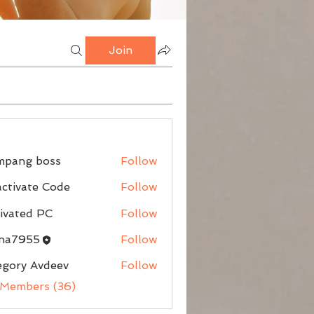
Join
mpang boss
Follow
g boss
ctivate Code
Follow
ivated PC
Follow
nna7955
Follow
egory Avdeev
Follow
 Members (36)