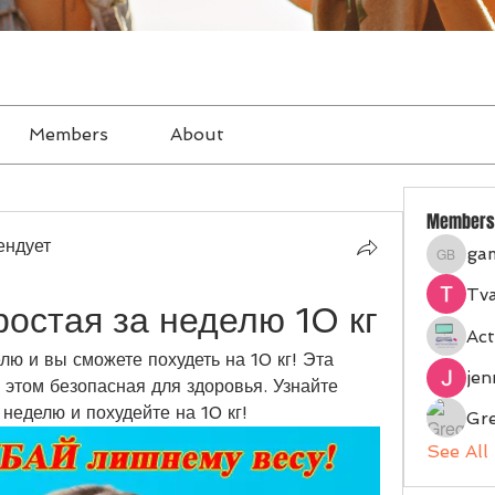
Members
About
Members
ендует
ga
gampan
Tva
ростая за неделю 10 кг
Act
лю и вы сможете похудеть на 10 кг! Эта 
je
 этом безопасная для здоровья. Узнайте 
неделю и похудейте на 10 кг!
Gr
See All