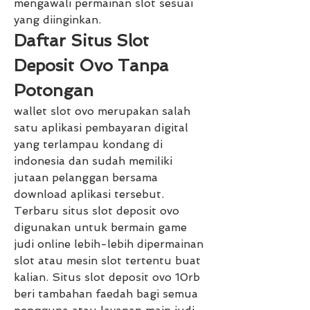
mengawali permainan slot sesuai 
yang diinginkan.
Daftar Situs Slot 
Deposit Ovo Tanpa 
Potongan
wallet slot ovo merupakan salah 
satu aplikasi pembayaran digital 
yang terlampau kondang di 
indonesia dan sudah memiliki 
jutaan pelanggan bersama 
download aplikasi tersebut. 
Terbaru situs slot deposit ovo 
digunakan untuk bermain game 
judi online lebih-lebih dipermainan 
slot atau mesin slot tertentu buat 
kalian. Situs slot deposit ovo 10rb 
beri tambahan faedah bagi semua 