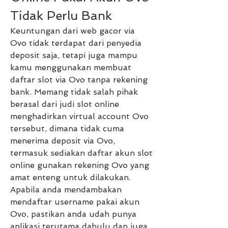
Tidak Perlu Bank
Keuntungan dari web gacor via 
Ovo tidak terdapat dari penyedia 
deposit saja, tetapi juga mampu 
kamu menggunakan membuat 
daftar slot via Ovo tanpa rekening 
bank. Memang tidak salah pihak 
berasal dari judi slot online 
menghadirkan virtual account Ovo 
tersebut, dimana tidak cuma 
menerima deposit via Ovo, 
termasuk sediakan daftar akun slot 
online gunakan rekening Ovo yang 
amat enteng untuk dilakukan. 
Apabila anda mendambakan 
mendaftar username pakai akun 
Ovo, pastikan anda udah punya 
aplikasi terutama dahulu dan juga 