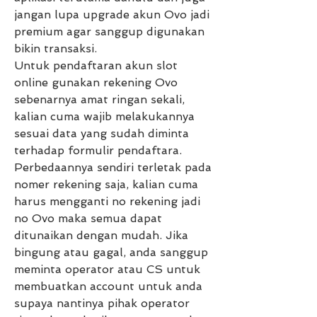
jangan lupa upgrade akun Ovo jadi 
premium agar sanggup digunakan 
bikin transaksi.
Untuk pendaftaran akun slot 
online gunakan rekening Ovo 
sebenarnya amat ringan sekali, 
kalian cuma wajib melakukannya 
sesuai data yang sudah diminta 
terhadap formulir pendaftara. 
Perbedaannya sendiri terletak pada 
nomer rekening saja, kalian cuma 
harus mengganti no rekening jadi 
no Ovo maka semua dapat 
ditunaikan dengan mudah. Jika 
bingung atau gagal, anda sanggup 
meminta operator atau CS untuk 
membuatkan account untuk anda 
supaya nantinya pihak operator 