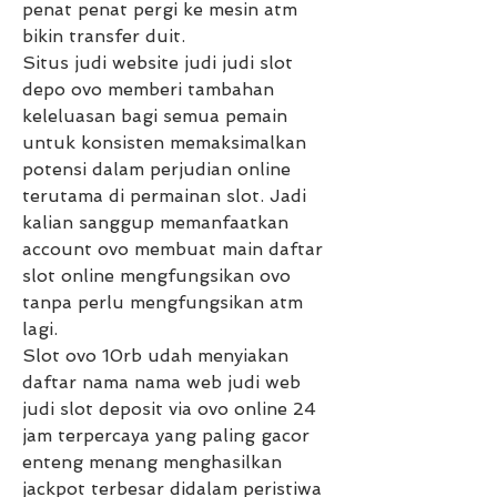
penat penat pergi ke mesin atm 
bikin transfer duit.
Situs judi website judi judi slot 
depo ovo memberi tambahan 
keleluasan bagi semua pemain 
untuk konsisten memaksimalkan 
potensi dalam perjudian online 
terutama di permainan slot. Jadi 
kalian sanggup memanfaatkan 
account ovo membuat main daftar 
slot online mengfungsikan ovo 
tanpa perlu mengfungsikan atm 
lagi.
Slot ovo 10rb udah menyiakan 
daftar nama nama web judi web 
judi slot deposit via ovo online 24 
jam terpercaya yang paling gacor 
enteng menang menghasilkan 
jackpot terbesar didalam peristiwa 