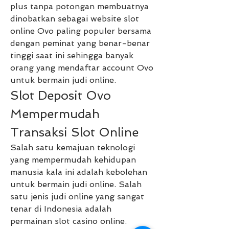
plus tanpa potongan membuatnya 
dinobatkan sebagai website slot 
online Ovo paling populer bersama 
dengan peminat yang benar-benar 
tinggi saat ini sehingga banyak 
orang yang mendaftar account Ovo 
untuk bermain judi online.
Slot Deposit Ovo 
Mempermudah 
Transaksi Slot Online
Salah satu kemajuan teknologi 
yang mempermudah kehidupan 
manusia kala ini adalah kebolehan 
untuk bermain judi online. Salah 
satu jenis judi online yang sangat 
tenar di Indonesia adalah 
permainan slot casino online. 