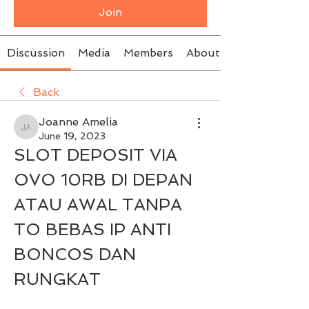
Join
Discussion
Media
Members
About
Back
Joanne Amelia
Joanne Amelia
June 19, 2023
SLOT DEPOSIT VIA 
OVO 10RB DI DEPAN 
ATAU AWAL TANPA 
TO BEBAS IP ANTI 
BONCOS DAN 
RUNGKAT