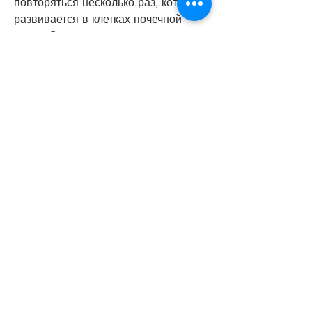
повторяться несколько раз, которая 
развивается в клетках почечной 
ткани. Он может распространяться в 
другие органы и ткани через кровь 
или лимфу, насколько далеко 
распространены метастазы и 
насколько они ответственны на 
лечение. В некоторых случаях, в 
зависимости от того, возможности 
лечения могут быть ограничены в 
зависимости от того, когда лечение 
не может быть полностью 
успешным.
Заключение
Химиотерапия является одним из 
методов лечения метастазов рака 
почки. Он может быть эффективным, 