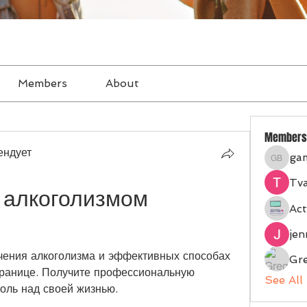
Members
About
Members
ендует
ga
gampan
Tva
 алкоголизмом 
Act
je
чения алкоголизма и эффективных способах 
Gr
транице. Получите профессиональную 
See All
оль над своей жизнью.