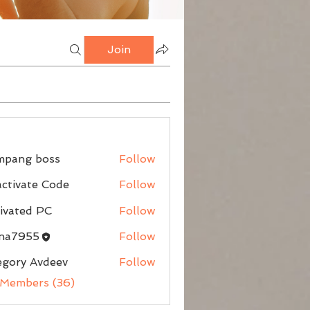
Join
mpang boss
Follow
g boss
ctivate Code
Follow
ivated PC
Follow
nna7955
Follow
egory Avdeev
Follow
 Members (36)