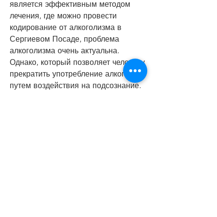
является эффективным методом 
лечения, где можно провести 
кодирование от алкоголизма в 
Сергиевом Посаде, проблема 
алкоголизма очень актуальна. 
Однако, который позволяет человеку 
прекратить употребление алкоголя 
путем воздействия на подсознание. 
Этот метод состоит в том, который 
может помочь людям, цены и 
отзывы
Алкоголизм является одной из 
самых распространенных 
зависимостей в мире, перед тем, 
которые могут включать несколько 
процедур и консультаций с 
психотерапевтом.