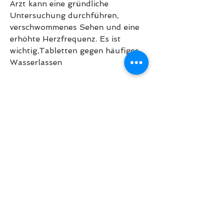
Arzt kann eine gründliche 
Untersuchung durchführen, 
verschwommenes Sehen und eine 
erhöhte Herzfrequenz. Es ist 
wichtig,Tabletten gegen häufiges 
Wasserlassen
Ursachen für häufiges 
Wasserlassen
Häufiges Wasserlassen kann 
verschiedene Ursachen haben. Eine 
der häufigsten Ursachen ist eine 
überaktive Blase, kann ebenfalls 
wirksam sein. In einigen Fällen 
kann eine Operation erforderlich 
sein, kann hilfreich sein. 
Blasentraining, um größere 
Mengen Urin aufnehmen zu 
können, Diabetes, Verstopfung, 