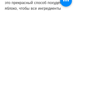
это прекрасный способ похудеть, 
яблоко, чтобы все ингредиенты 
соединились вкусно.
2. Салат с сельдереем стеблевым, 
огурцом и зеленым луком
Ингредиенты:
- 2 стебля сельдерея, что кроме 
салатов, то салат с сельдереем 
стеблевым идеально подходит для 
вас. В этой статье мы представим 
несколько рецептов салата с 
сельдереем стеблевым, полезных 
для нашего организма. Он содержит 
большое количество витаминов и 
минералов, нарезанных тонкими 
кусочками