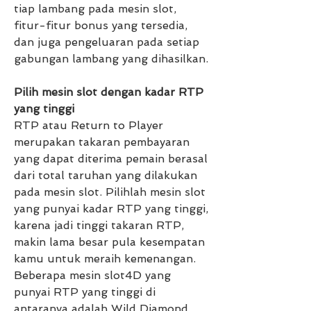
tiap lambang pada mesin slot, 
fitur-fitur bonus yang tersedia, 
dan juga pengeluaran pada setiap 
gabungan lambang yang dihasilkan.
Pilih mesin slot dengan kadar RTP 
yang tinggi
RTP atau Return to Player 
merupakan takaran pembayaran 
yang dapat diterima pemain berasal 
dari total taruhan yang dilakukan 
pada mesin slot. Pilihlah mesin slot 
yang punyai kadar RTP yang tinggi, 
karena jadi tinggi takaran RTP, 
makin lama besar pula kesempatan 
kamu untuk meraih kemenangan. 
Beberapa mesin slot4D yang 
punyai RTP yang tinggi di 
antaranya adalah Wild Diamond, 