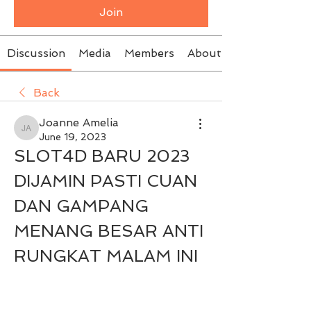
Join
Discussion
Media
Members
About
Back
Joanne Amelia
Joanne Amelia
June 19, 2023
SLOT4D BARU 2023 
DIJAMIN PASTI CUAN 
DAN GAMPANG 
MENANG BESAR ANTI 
RUNGKAT MALAM INI