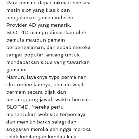
Para pemain dapat nikmati sensasi 
mesin slot yang klasik dan 
pengalaman game moderen 
Provider 4D yang menarik. 
SLOT4D mampu dimainkan oleh 
pemula maupun pemain 
berpengalaman, dan sebab mereka 
sangat populer, enteng untuk 
mendapatkan situs yang tawarkan 
game ini.
Namun, layaknya type permainan 
slot online lainnya, pemain wajib 
bermain secara bijak dan 
bertanggung jawab waktu bermain 
SLOT4D. Mereka perlu 
menentukan web site terpercaya 
dan memilih batas selagi dan 
anggaran mereka sehingga mereka 
tidak kehilangan kendali kala 