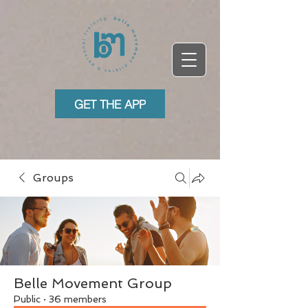
GET THE APP
Groups
Belle Movement Group
Public
·
36 members