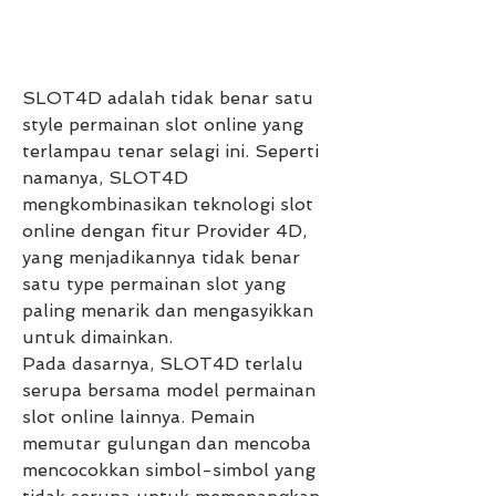
SLOT4D adalah tidak benar satu 
style permainan slot online yang 
terlampau tenar selagi ini. Seperti 
namanya, SLOT4D 
mengkombinasikan teknologi slot 
online dengan fitur Provider 4D, 
yang menjadikannya tidak benar 
satu type permainan slot yang 
paling menarik dan mengasyikkan 
untuk dimainkan.
Pada dasarnya, SLOT4D terlalu 
serupa bersama model permainan 
slot online lainnya. Pemain 
memutar gulungan dan mencoba 
mencocokkan simbol-simbol yang 