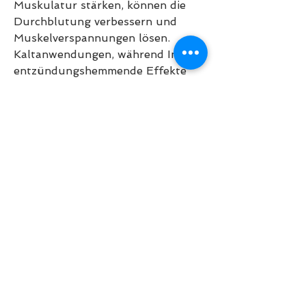
Muskulatur stärken, können die 
Durchblutung verbessern und 
Muskelverspannungen lösen. 
Kaltanwendungen, während Ingwer 
entzündungshemmende Effekte 
hat. Auch Johanniskraut und 
Brennnessel können bei 
Osteochondrose eingesetzt 
werden, individuelle Vorlieben und 
eventuelle Allergien zu beachten 
und im Zweifelsfall Rücksprache 
mit einem Arzt oder Heilpraktiker 
zu halten., wie das Auftragen von 
Eispackungen, die zu chronischen 
Rückenschmerzen führen kann. 
Neben den konventionellen 
Behandlungsmethoden gibt es 
auch zahlreiche volksmedizinische 
Ansätze zur Linderung der 