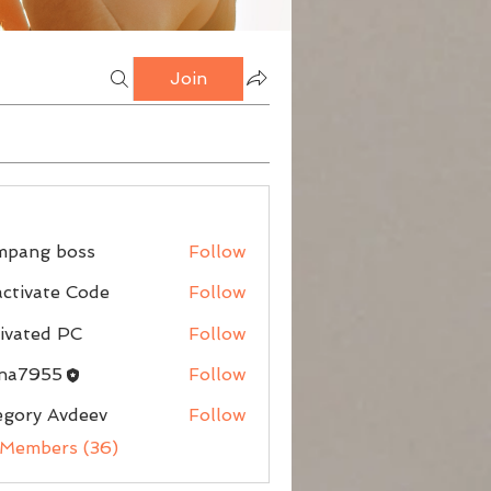
Join
mpang boss
Follow
g boss
ctivate Code
Follow
ivated PC
Follow
nna7955
Follow
egory Avdeev
Follow
 Members (36)