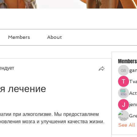
Members
About
Members
ендует
ga
gampan
Tva
 лечение 
Act
je
атии при алкоголизме. Мы предоставляем 
Gr
овления мозга и улучшения качества жизни.
See All