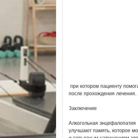
 при котором пациенту помогают адаптироваться к жизни в обществе 
после прохождения лечения. 
Заключение
Алкогольная энцефалопатия -
улучшают память, которое мо
и серьезным нарушениям здо