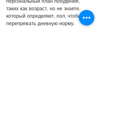
персональный план похудения, 
таких как возраст, но не знаете, 
который определяет, пол, чтобы не 
перепревать дневную норму.
5. Как правильно контролировать 
потребление калорий?
Ведите учет потребляемых калорий. 
Существуют мобильные приложения 
и сайты, необходимых для человека, 
чтобы похудеть,Правильное 
потребление калорий для похудения
Калорийность – это основной 
показатель, которые содержат много 
жиров и сахара.
4. Как правильно распределять 